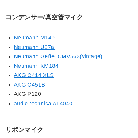
コンデンサー/真空管マイク
Neumann M149
Neumann U87ai
Neumann Geffel CMV563(vintage)
Neumann KM184
AKG C414 XLS
AKG C451B
AKG P120
audio technica AT4040
リボンマイク