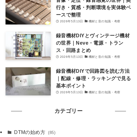
音像・定位・録音感覚の世界｜奥
行き・質感・判断環境を実体験ベ
ースで整理
2026年5月13日
機材と音の知識・考察
録音機材DIYとヴィンテージ機材
の世界｜Neve・電源・トラン
ス・回路まとめ
2026年5月13日
機材と音の知識・考察
録音機材DIYで回路図を読む方法
｜配線・修理・ラッキングで見る
基本ポイント
2026年5月13日
機材と音の知識・考察
カテゴリー
DTMの始め方
(85)