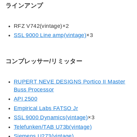
ラインアンプ
RFZ V742(vintage)×2
SSL 9000 Line amp
(vintage)
×3
コンプレッサー/リミッター
RUPERT NEVE DESIGNS Portico II Master
Buss Processor
API 2500
Empirical Labs FATSO Jr
SSL 9000 Dynamics(vintage)
×3
Telefunken/TAB U73b(vintage)
Siemens U273(vintage)