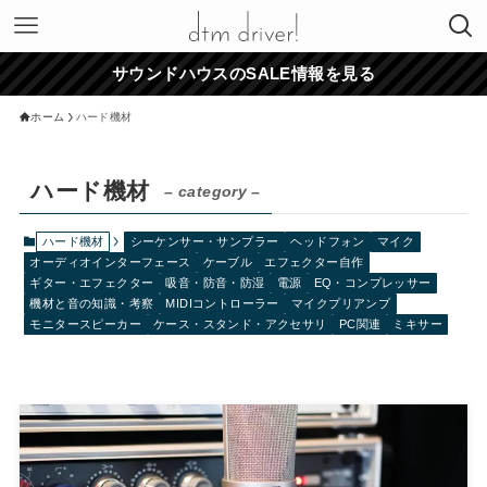
サウンドハウスのSALE情報を見る
ホーム
ハード機材
ハード機材
– category –
ハード機材
シーケンサー・サンプラー
ヘッドフォン
マイク
オーディオインターフェース
ケーブル
エフェクター自作
ギター・エフェクター
吸音・防音・防湿
電源
EQ・コンプレッサー
機材と音の知識・考察
MIDIコントローラー
マイクプリアンプ
モニタースピーカー
ケース・スタンド・アクセサリ
PC関連
ミキサー