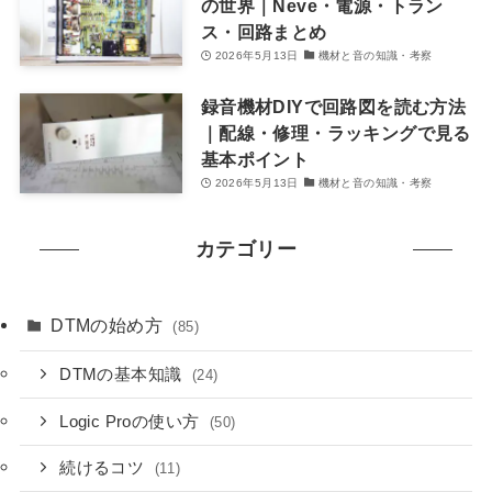
の世界｜Neve・電源・トラン
ス・回路まとめ
2026年5月13日
機材と音の知識・考察
録音機材DIYで回路図を読む方法
｜配線・修理・ラッキングで見る
基本ポイント
2026年5月13日
機材と音の知識・考察
カテゴリー
DTMの始め方
(85)
DTMの基本知識
(24)
Logic Proの使い方
(50)
続けるコツ
(11)