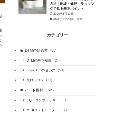
方法｜配線・修理・ラッキン
グで見る基本ポイント
2026年5月13日
メ
機材と音の知識・考察
装着
カテゴリー
シ
と
っ
DTMの始め方
(85)
(24)
DTMの基本知識
(50)
Logic Proの使い方
(11)
続けるコツ
ハード機材
(394)
(31)
EQ・コンプレッサー
(17)
MIDIコントローラー