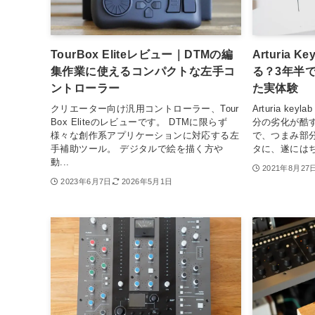
TourBox Eliteレビュー｜DTMの編
Arturia K
集作業に使えるコンパクトな左手コ
る？3年半
ントローラー
た実体験
クリエーター向け汎用コントローラー、Tour
Arturia key
Box Eliteのレビューです。 DTMに限らず
分の劣化が酷す
様々な創作系アプリケーションに対応する左
で、つまみ部
手補助ツール。 デジタルで絵を描く方や
タに、遂にはち
動...
2021年8月27
2023年6月7日
2026年5月1日