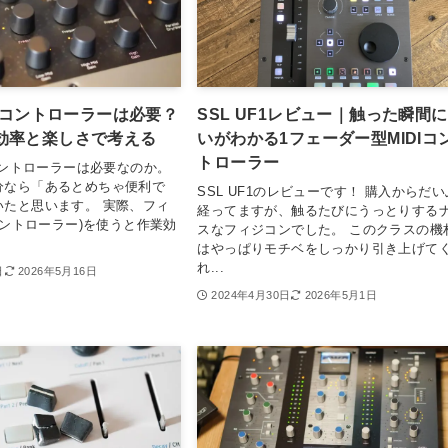
DIコントローラーは必要？
SSL UF1レビュー｜触った瞬間
効率と楽しさで考える
いがわかる1フェーダー型MIDIコ
トローラー
Iコントローラーは必要なのか。
分なら「あるとめちゃ便利で
SSL UF1のレビューです！ 購入からだい
いたと思います。 実際、フィ
経ってますが、触るたびにうっとりする
Iコントローラー)を使うと作業効
スなフィジコンでした。 このクラスの機
はやっぱりモチベをしっかり引き上げて
れ...
日
2026年5月16日
2024年4月30日
2026年5月1日