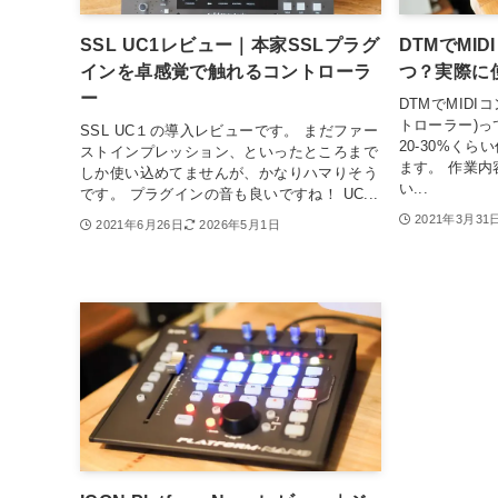
SSL UC1レビュー｜本家SSLプラグ
DTMでMI
インを卓感覚で触れるコントローラ
つ？実際に
ー
DTMでMID
トローラー)
SSL UC１の導入レビューです。 まだファー
20-30%く
ストインプレッション、といったところまで
ます。 作業内
しか使い込めてませんが、かなりハマりそう
い...
です。 プラグインの音も良いですね！ UC...
2021年3月31
2021年6月26日
2026年5月1日