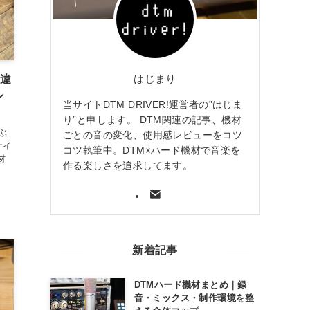
はじまり
に違
ン
当サイトDTM DRIVER!運営者の”はじま
り”と申します。 DTM関連の記事、機材
ぶ
ごとの音の変化、使用感レビューをコツ
ナイ
コツ執筆中。DTM×ハード機材で音楽を
材
作る楽しさを追求してます。
く
新着記事
DTMハード機材まとめ｜録
音・ミックス・制作環境を整