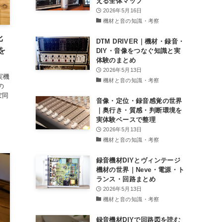
える全体マップ
2026年5月16日
機材と音の知識・考察
比
DTM DRIVER｜機材・録音・
を
DIY・音像をつなぐ知識と実
体験のまとめ
2026年5月13日
と実機
機材と音の知識・考察
の
ぼ同
音像・定位・録音感覚の世界
｜奥行き・質感・判断環境を
実体験ベースで整理
2026年5月13日
機材と音の知識・考察
録音機材DIYとヴィンテージ
機材の世界｜Neve・電源・ト
ランス・回路まとめ
2026年5月13日
機材と音の知識・考察
録音機材DIYで回路図を読む