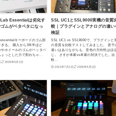
eyLab Essentialは劣化す
SSL UC1とSSL9000実機の音質
でゴムがベタベタになっ
較｜プラグインとアナログの違い
検証
lab essentialキーボードのゴム部
SSL UC1 vs SSL9000で、プラグイン
ぎる。 購入から3年半ほど
の音質を比較テストしてみました。 若干
分やホイールのゴムがベッタベ
違いはありながらも、音色の方向性はほ
ょっとした力で割れちゃ...
じ。 さすが本家vs本家の対決でした。比
較...
日
2026年5月1日
2021年7月1日
2026年5月1日