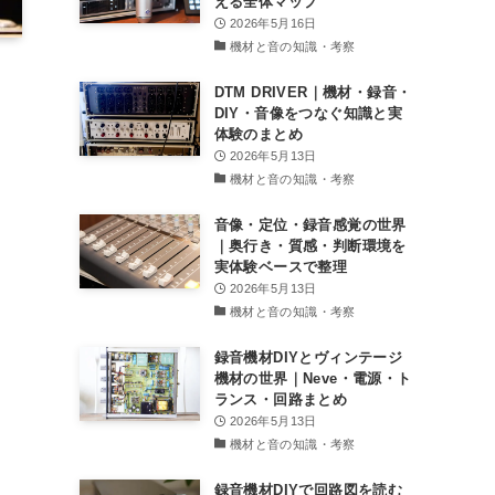
える全体マップ
2026年5月16日
機材と音の知識・考察
DTM DRIVER｜機材・録音・
DIY・音像をつなぐ知識と実
体験のまとめ
2026年5月13日
機材と音の知識・考察
音像・定位・録音感覚の世界
｜奥行き・質感・判断環境を
実体験ベースで整理
2026年5月13日
機材と音の知識・考察
録音機材DIYとヴィンテージ
機材の世界｜Neve・電源・ト
ランス・回路まとめ
2026年5月13日
機材と音の知識・考察
録音機材DIYで回路図を読む