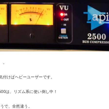
、。
、気付けばヘビーユーザーです。
I2500は、リズム系に使い倒し中！
ようで、全然違う。