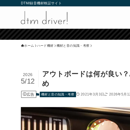
DTM/録音機材検証サイト
ホーム
ハード機材
機材と音の知識・考察
アウトボードは何が良い？A
2026
5/12
め
広告
2021年3月3日
2026年5月1
機材と音の知識・考察