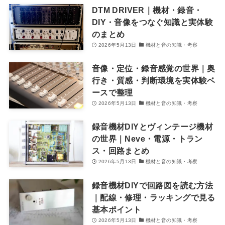
DTM DRIVER｜機材・録音・
DIY・音像をつなぐ知識と実体験
のまとめ
2026年5月13日
機材と音の知識・考察
音像・定位・録音感覚の世界｜奥
行き・質感・判断環境を実体験ベ
ースで整理
2026年5月13日
機材と音の知識・考察
録音機材DIYとヴィンテージ機材
の世界｜Neve・電源・トラン
ス・回路まとめ
2026年5月13日
機材と音の知識・考察
録音機材DIYで回路図を読む方法
｜配線・修理・ラッキングで見る
基本ポイント
2026年5月13日
機材と音の知識・考察