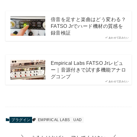
倍音を足すと楽曲はどう変わる？
FATSO Jrでハード機材の質感を
録音検証
あわせて読みたい
Empirical Labs FATSO Jrレビュ
ー｜音源付きで試す多機能アナロ
グコンプ
あわせて読みたい
プラグイン
EMPIRICAL LABS
UAD