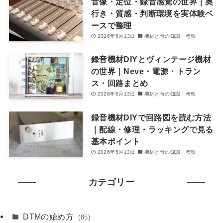
音像・定位・録音感覚の世界｜奥
行き・質感・判断環境を実体験ベ
ースで整理
2026年5月13日
機材と音の知識・考察
録音機材DIYとヴィンテージ機材
の世界｜Neve・電源・トラン
ス・回路まとめ
2026年5月13日
機材と音の知識・考察
録音機材DIYで回路図を読む方法
｜配線・修理・ラッキングで見る
基本ポイント
2026年5月13日
機材と音の知識・考察
カテゴリー
DTMの始め方
(85)