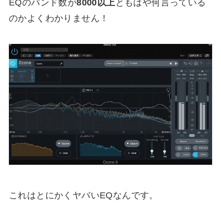
EQのバンド数が
8000以上
ともはや何言っている
のかよくわかりません！
これはとにかくヤバいEQなんです。