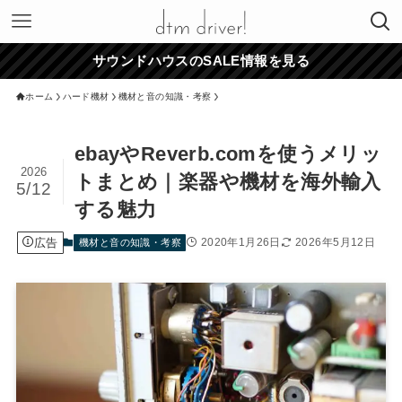
サウンドハウスのSALE情報を見る
ホーム
ハード機材
機材と音の知識・考察
ebayやReverb.comを使うメリッ
2026
トまとめ｜楽器や機材を海外輸入
5/12
する魅力
広告
2020年1月26日
2026年5月12日
機材と音の知識・考察