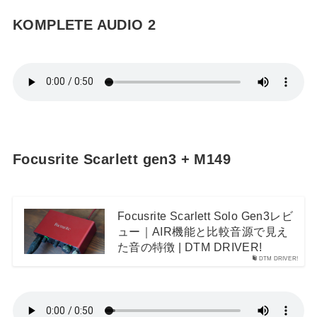
KOMPLETE AUDIO 2
Focusrite Scarlett gen3 + M149
Focusrite Scarlett Solo Gen3レビ
ュー｜AIR機能と比較音源で見え
た音の特徴 | DTM DRIVER!
DTM DRIVER!