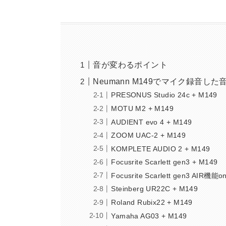
音が変わるポイント
Neumann M149でマイク録音し
PRESONUS Studio 24c + M149
MOTU M2 + M149
AUDIENT evo 4 + M149
ZOOM UAC-2 + M149
KOMPLETE AUDIO 2 + M149
Focusrite Scarlett gen3 + M149
Focusrite Scarlett gen3 AIR機能o
Steinberg UR22C + M149
Roland Rubix22 + M149
Yamaha AG03 + M149