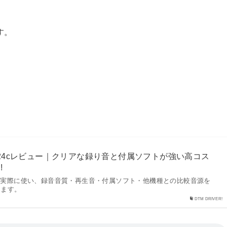
す。
udio 24cレビュー｜クリアな録り音と付属ソフトが強い高コス
!
o 24cを実際に使い、録音音質・再生音・付属ソフト・他機種との比較音源を
します。
DTM DRIVER!