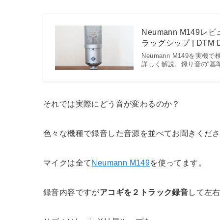
Neumann M14
ラッグシップ | DTM D
Neumann M149を
詳しく解説。録り音の“基
それでは実際にどう音が変わるのか？
色々な機種で録音した音源を並べてお聞きくだ
マイクは全て
Neumann M149
を使ってます。
録音内容ですが
アコギを２トラック録音
して左