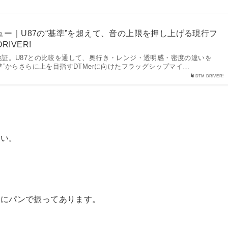
9レビュー｜U87の“基準”を超えて、音の上限を押し上げる現行フ
RIVER!
実機で検証。U87との比較を通して、奥行き・レンジ・透明感・密度の違いを
準”からさらに上を目指すDTMerに向けたフラッグシップマイ…
DTM DRIVER!
さい。
右にパンで振ってあります。