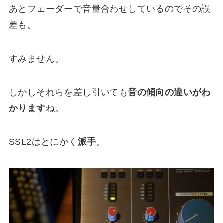
あとフェーダーで音量合わせしているのでその誤
差も。
すみません。
しかしそれらを差し引いても
音の傾向の違いがわ
かります
ね。
SSL2はとにかく
派手
。