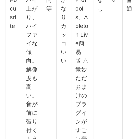
cu
上が
等
な
ool
し
通
sri
り、
り
s、A
te
ハイ
カ
bleto
ファ
ッ
n Liv
イな
コ
e簡
傾
い
易
向。
い
版 △
解像
微妙
度も
ただ
高
おま
い。
けの
音が
プラ
前に
グイ
張り
ンが
付く
すご
よう
い豪