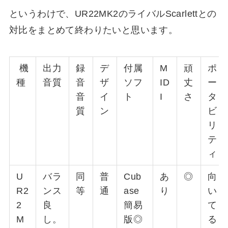
というわけで、UR22MK2のライバルScarlettとの
対比をまとめて終わりたいと思います。
機
出力
録
デ
付属
M
頑
ポ
種
音質
音
ザ
ソフ
ID
丈
ー
音
イ
ト
I
さ
タ
質
ン
ビ
リ
テ
ィ
U
バラ
同
普
Cub
あ
◎
向
R2
ンス
等
通
ase
り
い
2
良
簡易
て
M
し。
版◎
る