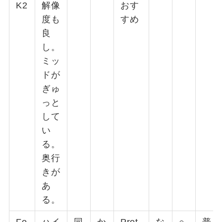
K2
解像
おす
度も
すめ
良
し。
ミッ
ドが
ぎゅ
っと
して
い
る。
奥行
きが
あ
る。
Fo
ハイ
同
か
Prot
な
○
普