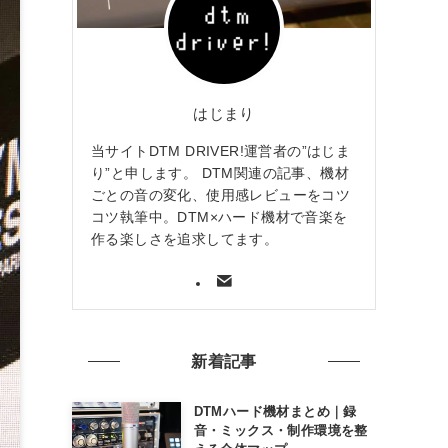
はじまり
当サイトDTM DRIVER!運営者の”はじま
り”と申します。 DTM関連の記事、機材
ごとの音の変化、使用感レビューをコツ
コツ執筆中。DTM×ハード機材で音楽を
作る楽しさを追求してます。
新着記事
DTMハード機材まとめ｜録
音・ミックス・制作環境を整