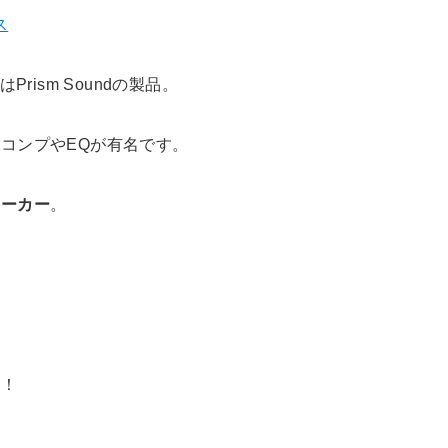
ス
rism Soundの製品。
コンプやEQが有名です。
メーカー
。
。
。
ド！