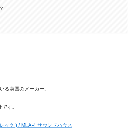
か？
している英国のメーカー。
社です。