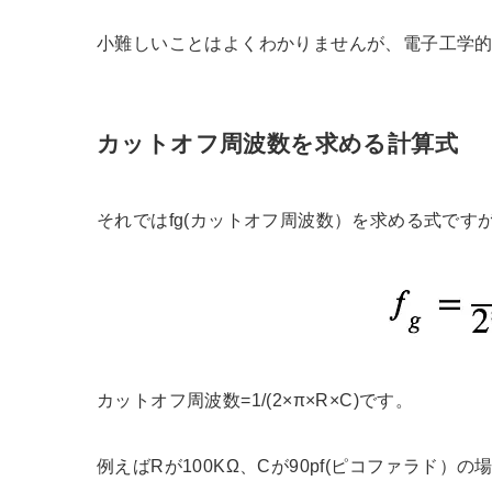
小難しいことはよくわかりませんが、電子工学
カットオフ周波数を求める計算式
それではfg(カットオフ周波数）を求める式です
カットオフ周波数=1/(2×π×R×C)です。
例えばRが100KΩ、Cが90pf(ピコファラド）の