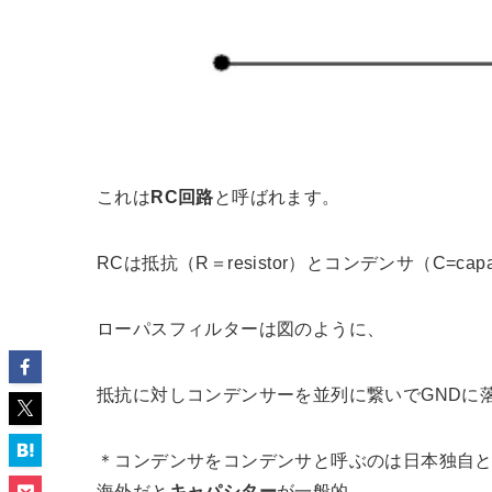
これは
RC回路
と呼ばれます。
RCは抵抗（R＝resistor）とコンデンサ（C=ca
ローパスフィルターは図のように、
抵抗に対しコンデンサーを並列に繋いでGNDに
＊コンデンサをコンデンサと呼ぶのは日本独自
海外だと
キャパシター
が一般的。