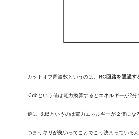
カットオフ周波数というのは、
RC回路を通過す
-3dbという値は電力換算するとエネルギーが2
逆に+3dBというのは電力エネルギーが２倍にな
つまり
キリが良い
ってことでこう決まっている