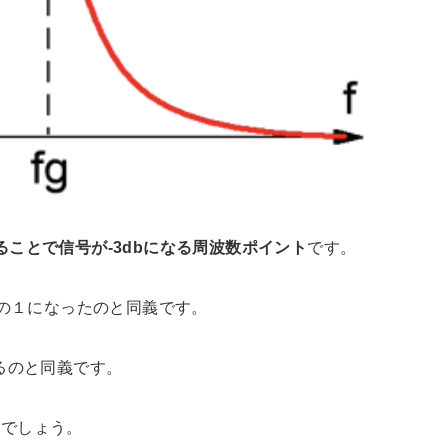
ることで信号が-3dbになる周波数ポイント
です。
分の１になったのと同義です。
るのと同義です。
んでしょう。