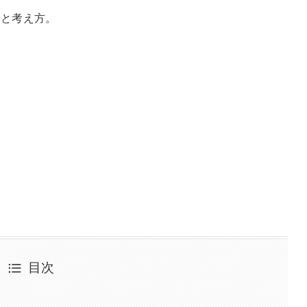
法
と考え方。
目次