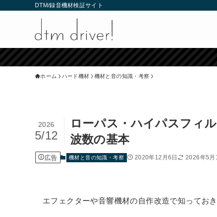
DTM/録音機材検証サイト
ホーム
ハード機材
機材と音の知識・考察
ローパス・ハイパスフィル
2026
5/12
波数の基本
広告
2020年12月6日
2026年5月
機材と音の知識・考察
エフェクターや音響機材の自作改造で知ってお