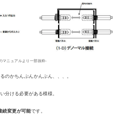
B48のマニュアルより一部抜粋-
がるのかちんぷんかんぷん、、、。
使い分ける必要がある模様。
接続変更が可能
です。