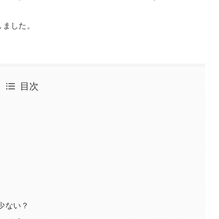
しました。
目次
セが少ない？