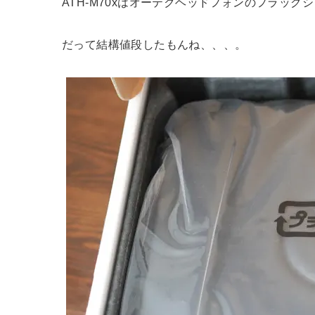
ATH-M70xはオーテクヘッドフォンのフラッグ
だって結構値段したもんね、、、。