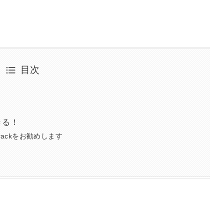
目次
きる！
rackをお勧めします