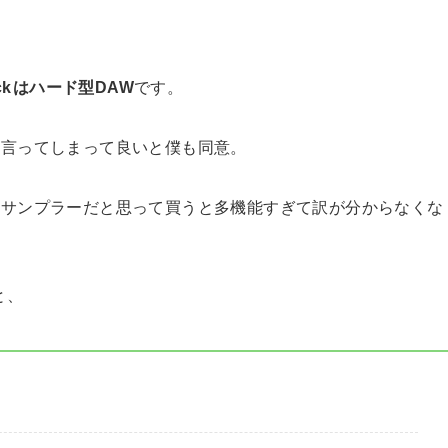
ck
はハード型DAW
です。
う言ってしまって良いと僕も同意。
、サンプラーだと思って買うと多機能すぎて訳が分からなくな
と、