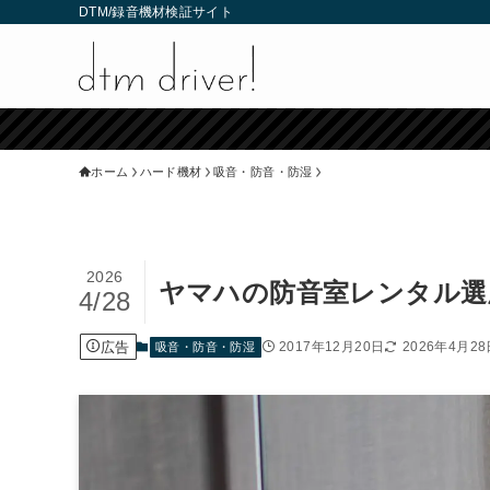
DTM/録音機材検証サイト
ホーム
ハード機材
吸音・防音・防湿
2026
ヤマハの防音室レンタル選
4/28
広告
2017年12月20日
2026年4月28
吸音・防音・防湿