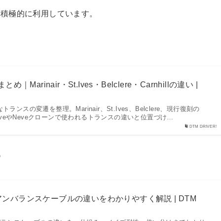
を積極的に利用しています。
Marinair・St.Ives・Belclere・Carnhillの違い |
ランスの変遷を整理。Marinair、St.Ives、Belclere、現行復刻の
ドNeveやNeveクローンで使われるトランスの違いと位置づけ…
DTM DRIVER!

ンバランスケーブルの違いをわかりやすく解説 | DTM