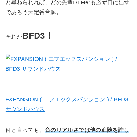
と尋ねられれば、
どの先輩DTMerも必ず口に出す
であろう大定番音源。
BFD3！
それが
FXPANSION ( エフエックスパンション ) / BFD3
サウンドハウス
何と言っても、
音の
リアルさでは他の追随を許し