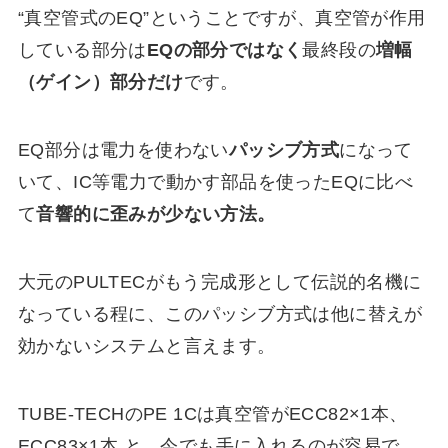
“真空管式のEQ”ということですが、真空管が作用
している部分は
EQの部分ではなく
最終段の
増幅
（ゲイン）部分だけ
です。
EQ部分は電力を使わない
パッシブ方式
になって
いて、IC等電力で動かす部品を使ったEQに比べ
て
音響的に歪みが少ない方法
。
大元のPULTECがもう完成形として伝説的名機に
なっている程に、このパッシブ方式は他に替えが
効かないシステムと言えます。
TUBE-TECHのPE 1Cは真空管がECC82×1本、
ECC83×1本 と、今でも手に入れるのが容易で