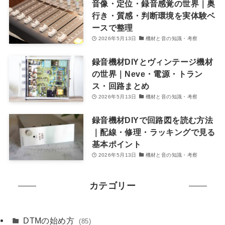
音像・定位・録音感覚の世界｜奥
行き・質感・判断環境を実体験ベ
ースで整理
2026年5月13日
機材と音の知識・考察
録音機材DIYとヴィンテージ機材
の世界｜Neve・電源・トラン
ス・回路まとめ
2026年5月13日
機材と音の知識・考察
録音機材DIYで回路図を読む方法
｜配線・修理・ラッキングで見る
基本ポイント
2026年5月13日
機材と音の知識・考察
カテゴリー
DTMの始め方
(85)