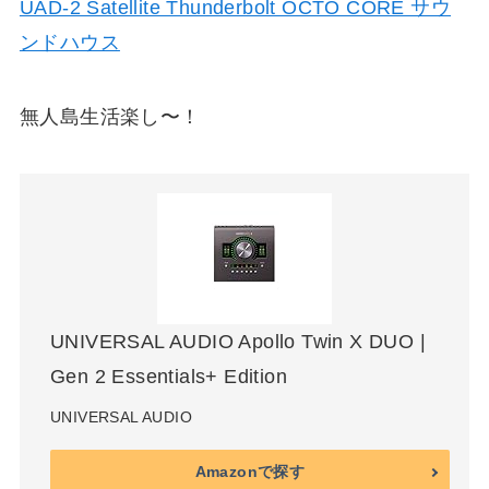
UAD-2 Satellite Thunderbolt OCTO CORE サウ
ンドハウス
無人島生活楽し〜！
UNIVERSAL AUDIO Apollo Twin X DUO |
Gen 2 Essentials+ Edition
UNIVERSAL AUDIO
Amazonで探す