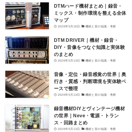
DTMハード機材まとめ｜録音・
ミックス・制作環境を整える全体
マップ
2026年5月16日
機材と音の知識・考察
DTM DRIVER｜機材・録音・
DIY・音像をつなぐ知識と実体験
のまとめ
2026年5月13日
機材と音の知識・考察
音像・定位・録音感覚の世界｜奥
行き・質感・判断環境を実体験ベ
ースで整理
2026年5月13日
機材と音の知識・考察
録音機材DIYとヴィンテージ機材
の世界｜Neve・電源・トラン
ス・回路まとめ
2026年5月13日
機材と音の知識・考察