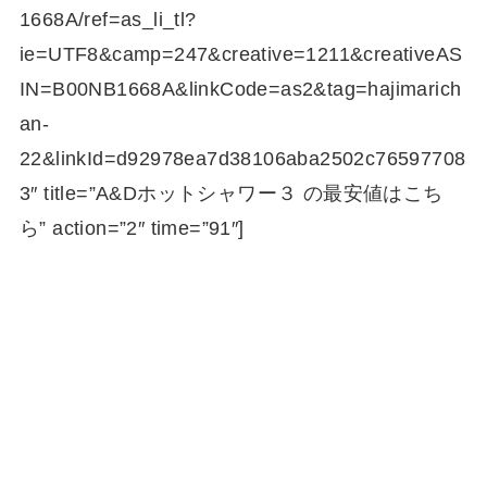
1668A/ref=as_li_tl?
ie=UTF8&camp=247&creative=1211&creativeAS
IN=B00NB1668A&linkCode=as2&tag=hajimarich
an-
22&linkId=d92978ea7d38106aba2502c76597708
3″ title=”A&Dホットシャワー３ の最安値はこち
ら” action=”2″ time=”91″]