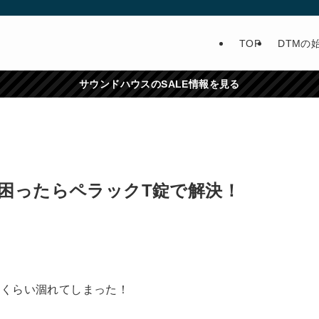
TOP
DTMの
サウンドハウスのSALE情報を見る
困ったらペラックT錠で解決！
いくらい涸れてしまった！