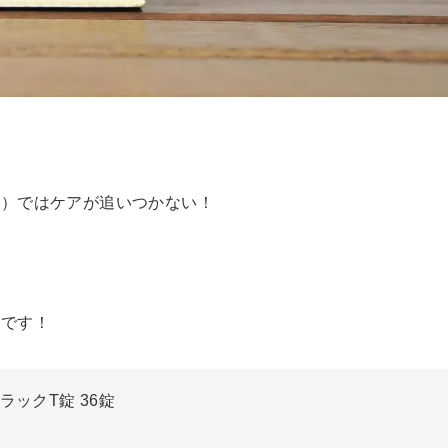
す）ではケアが追いつかない！
ク
です！
ラックT錠 36錠