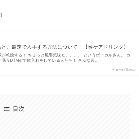
!
果と、最速で入手する方法について！【喉ケアドリンク】
喉が乾燥する！ ちょっと風邪気味だ、、、、 というボーカルさん。 カ
我々DTMerで歌入れをしている人たち！ そんな皆...
あわせて読みたい
目次