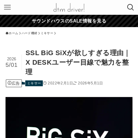
サウンドハウスのSALE情報を見る
ホーム
ハード機材
ミキサー
SSL BiG SiXが欲しすぎる理由｜
2026
X DESKユーザー目線で魅力を整
5/01
理
広告
2022年2月1日
2026年5月1日
ミキサー