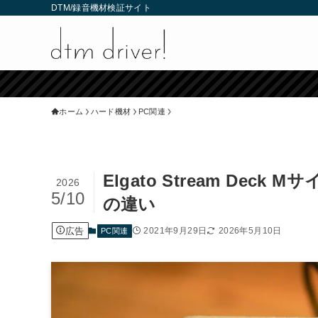
DTM/録音機材検証サイト
ホーム
ハード機材
PC関連
Elgato Stream De
2026
5/10
の違い
広告
2021年9月29日
2026年5月10日
PC関連