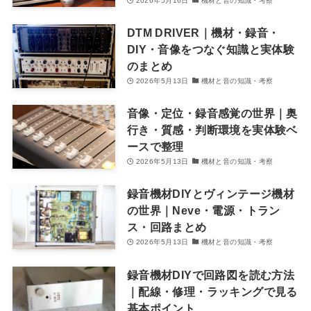
2026年5月16日
機材と音の知識・考察
DTM DRIVER｜機材・録音・
DIY・音像をつなぐ知識と実体験
のまとめ
2026年5月13日
機材と音の知識・考察
音像・定位・録音感覚の世界｜奥
行き・質感・判断環境を実体験ベ
ースで整理
2026年5月13日
機材と音の知識・考察
録音機材DIYとヴィンテージ機材
の世界｜Neve・電源・トラン
ス・回路まとめ
2026年5月13日
機材と音の知識・考察
録音機材DIYで回路図を読む方法
｜配線・修理・ラッキングで見る
基本ポイント