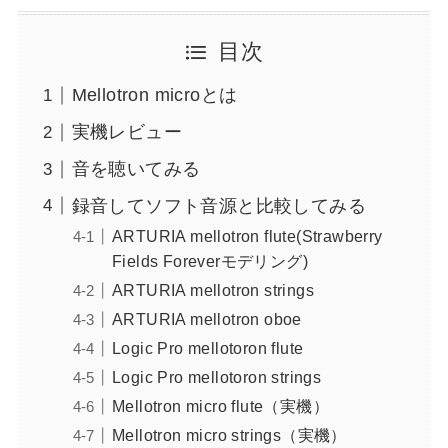
目次
Mellotron microとは
実機レビュー
音を聴いてみる
録音してソフト音源と比較してみる
ARTURIA mellotron flute(Strawberry
Fields Foreverモデリング)
ARTURIA mellotron strings
ARTURIA mellotron oboe
Logic Pro mellotoron flute
Logic Pro mellotoron strings
Mellotron micro flute（実機）
Mellotron micro strings（実機）