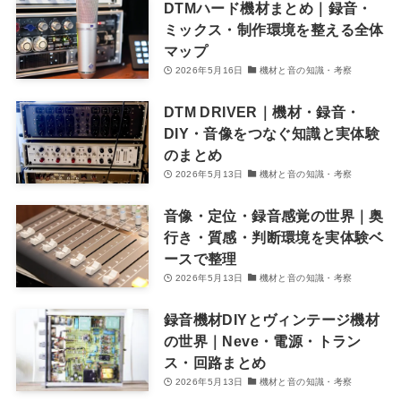
DTMハード機材まとめ｜録音・
ミックス・制作環境を整える全体
マップ
2026年5月16日
機材と音の知識・考察
DTM DRIVER｜機材・録音・
DIY・音像をつなぐ知識と実体験
のまとめ
2026年5月13日
機材と音の知識・考察
音像・定位・録音感覚の世界｜奥
行き・質感・判断環境を実体験ベ
ースで整理
2026年5月13日
機材と音の知識・考察
録音機材DIYとヴィンテージ機材
の世界｜Neve・電源・トラン
ス・回路まとめ
2026年5月13日
機材と音の知識・考察