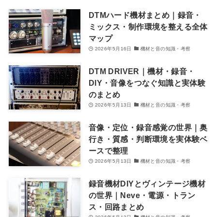
DTMハード機材まとめ｜録音・
ミックス・制作環境を整える全体
マップ
2026年5月16日
機材と音の知識・考察
DTM DRIVER｜機材・録音・
DIY・音像をつなぐ知識と実体験
のまとめ
2026年5月13日
機材と音の知識・考察
音像・定位・録音感覚の世界｜奥
行き・質感・判断環境を実体験ベ
ースで整理
2026年5月13日
機材と音の知識・考察
録音機材DIYとヴィンテージ機材
の世界｜Neve・電源・トラン
ス・回路まとめ