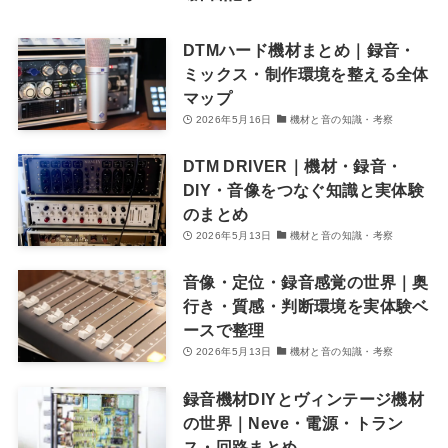
DTMハード機材まとめ｜録音・
ミックス・制作環境を整える全体
マップ
2026年5月16日
機材と音の知識・考察
DTM DRIVER｜機材・録音・
DIY・音像をつなぐ知識と実体験
のまとめ
2026年5月13日
機材と音の知識・考察
音像・定位・録音感覚の世界｜奥
行き・質感・判断環境を実体験ベ
ースで整理
2026年5月13日
機材と音の知識・考察
録音機材DIYとヴィンテージ機材
の世界｜Neve・電源・トラン
ス・回路まとめ