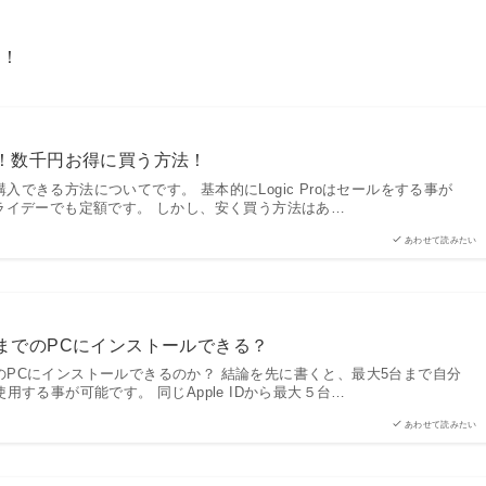
た！
に安く！数千円お得に買う方法！
得に購入できる方法についてです。 基本的にLogic Proはセールをする事が
ライデーでも定額です。 しかし、安く買う方法はあ…
あわせて読みたい
大何台までのPCにインストールできる？
台までのPCにインストールできるのか？ 結論を先に書くと、最大5台まで自分
用する事が可能です。 同じApple IDから最大５台…
あわせて読みたい