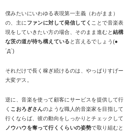
僕みたいにいわゆる表現第一主義（わがまま）
の、主に
ファンに対して発信してく
ことで音楽表
現をしていきたい方の場合、そのまま進むと
結構
な茨の道が待ち構えている
と言えるでしょう(●
´Д`)
それだけで長く稼ぎ続けるのは、やっぱりすげー
大変デス。
逆に、音楽を使って顧客にサービスを提供して行
く
こおろぎさん
のような職人的音楽家を目指して
行くならば、彼の動向をしっかりとチェックして
ノウハウを奪って行くくらいの姿勢
で取り組むと