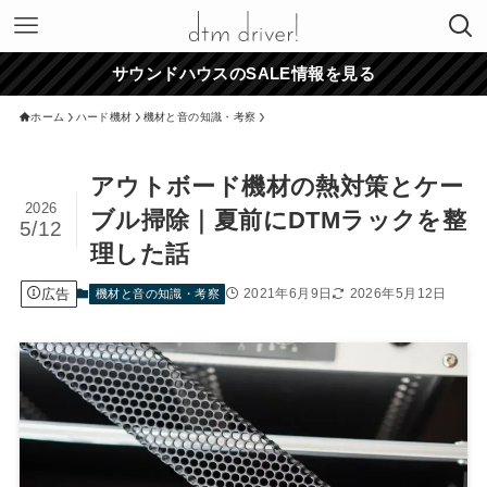
サウンドハウスのSALE情報を見る
ホーム
ハード機材
機材と音の知識・考察
アウトボード機材の熱対策とケー
2026
ブル掃除｜夏前にDTMラックを整
5/12
理した話
広告
2021年6月9日
2026年5月12日
機材と音の知識・考察